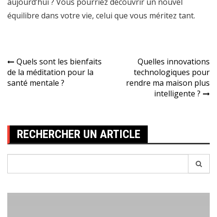
aujourd’hui ? Vous pourriez découvrir un nouvel
équilibre dans votre vie, celui que vous méritez tant.
Navigation
Quels sont les bienfaits
Quelles innovations
de la méditation pour la
technologiques pour
de
santé mentale ?
rendre ma maison plus
l’article
intelligente ?
RECHERCHER UN ARTICLE
Recherche
pour: