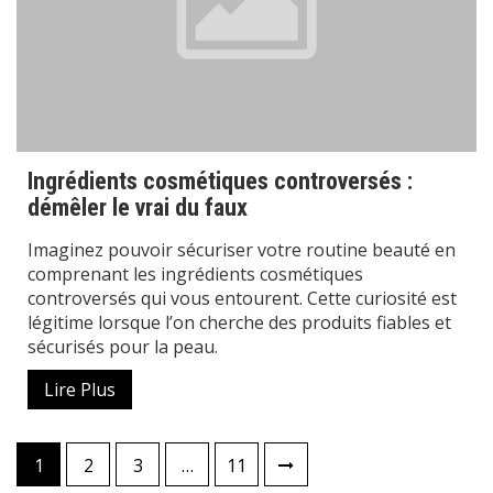
Ingrédients cosmétiques controversés :
démêler le vrai du faux
Imaginez pouvoir sécuriser votre routine beauté en
comprenant les ingrédients cosmétiques
controversés qui vous entourent. Cette curiosité est
légitime lorsque l’on cherche des produits fiables et
sécurisés pour la peau.
Lire Plus
Pagination
1
2
3
…
11