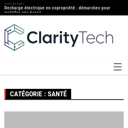
Aller
Recharge électrique en copropriété : démarches pour
Ma
au
installer une borne
c
contenu
CATÉGORIE :
SANTÉ