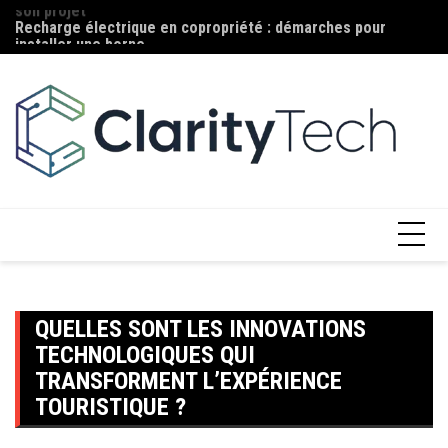
son projet
Aller
Ma
Recharge électrique en copropriété : démarches pour
au
c
installer une borne
contenu
QUELLES SONT LES INNOVATIONS
TECHNOLOGIQUES QUI
TRANSFORMENT L’EXPÉRIENCE
TOURISTIQUE ?