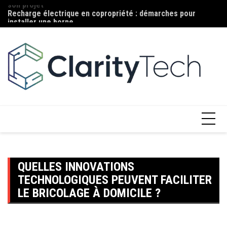
Aller
Recharge électrique en copropriété : démarches pour
Ma
au
installer une borne
c
contenu
QUELLES INNOVATIONS
TECHNOLOGIQUES PEUVENT FACILITER
LE BRICOLAGE À DOMICILE ?