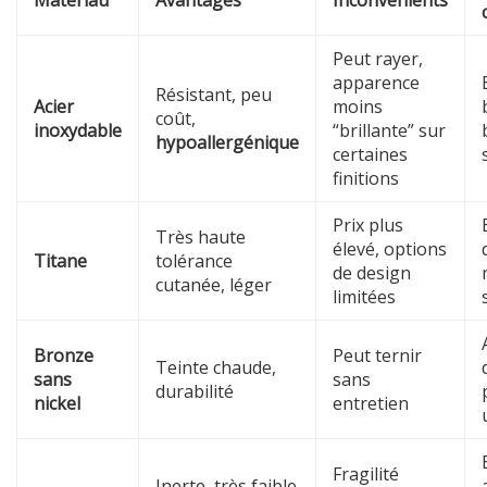
Matériau
Avantages
Inconvénients
Peut rayer,
apparence
Résistant, peu
Acier
moins
coût,
inoxydable
“brillante” sur
hypoallergénique
certaines
finitions
Prix plus
Très haute
élevé, options
Titane
tolérance
de design
cutanée, léger
limitées
Bronze
Peut ternir
Teinte chaude,
sans
sans
durabilité
nickel
entretien
Fragilité
Inerte, très faible