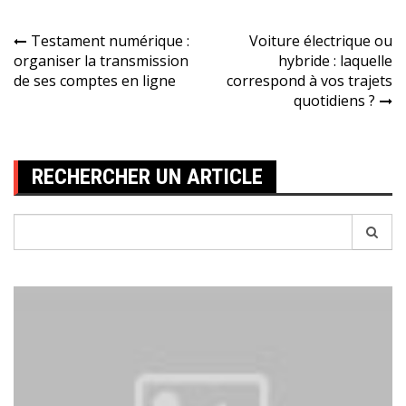
Navigation
Testament numérique :
Voiture électrique ou
organiser la transmission
hybride : laquelle
de
de ses comptes en ligne
correspond à vos trajets
l’article
quotidiens ?
RECHERCHER UN ARTICLE
Recherche
pour: