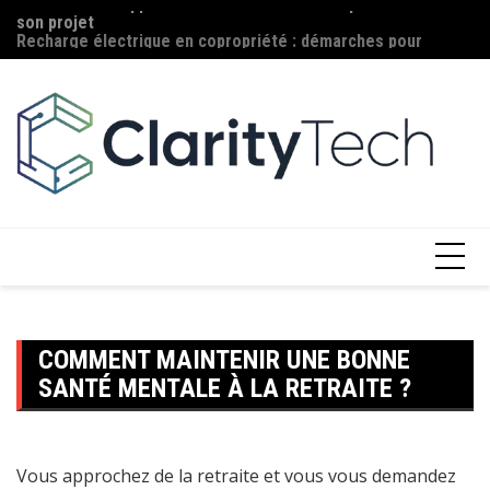
son projet
Aller
Ma
Recharge électrique en copropriété : démarches pour
au
c
installer une borne
contenu
COMMENT MAINTENIR UNE BONNE
SANTÉ MENTALE À LA RETRAITE ?
Vous approchez de la retraite et vous vous demandez