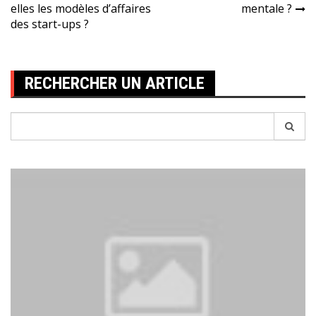
de
elles les modèles d’affaires
mentale ?
l’article
des start-ups ?
RECHERCHER UN ARTICLE
Recherche
pour: