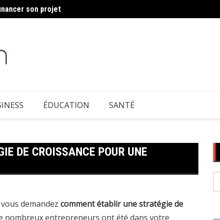
inancer son projet
Matièr
our installer une borne
INESS
ÉDUCATION
SANTÉ
IE DE CROISSANCE POUR UNE
R
p
us vous demandez
comment établir une stratégie de
De nombreux entrepreneurs ont été dans votre