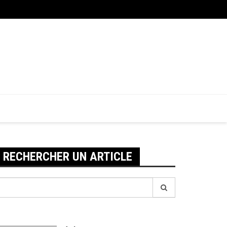
es premières nobles : pourquoi l’artisanat coûte plus cher
RECHERCHER UN ARTICLE
echerche
our: