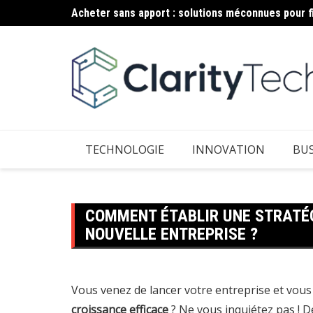
Acheter sans apport : solutions méconnues pour f
Aller
Recharge électrique en copropriété : démarches p
au
contenu
TECHNOLOGIE
INNOVATION
BUS
COMMENT ÉTABLIR UNE STRATÉG
NOUVELLE ENTREPRISE ?
Vous venez de lancer votre entreprise et vo
croissance efficace
? Ne vous inquiétez pas ! 